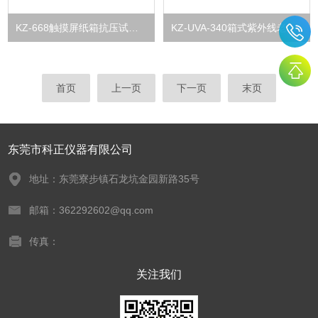
KZ-668触摸屏纸箱抗压试验机
KZ-UVA-340箱式紫外线老化试验箱
首页
上一页
下一页
末页
东莞市科正仪器有限公司
地址：东莞寮步镇石龙坑金园新路35号
邮箱：362292602@qq.com
传真：
关注我们