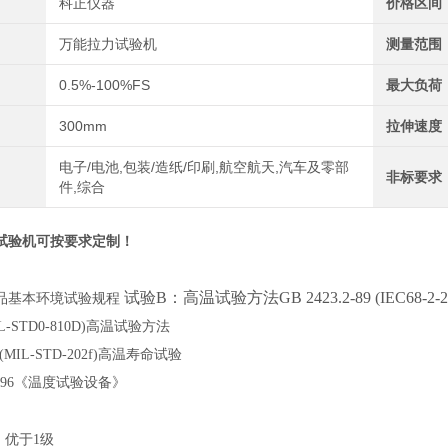
科正仪器
价格区间
万能拉力试验机
测量范围
0.5%-100%FS
最大负荷
300mm
拉伸速度
电子/电池,包装/造纸/印刷,航空航天,汽车及零部
非标要求
件,综合
试验机
可按要求定制！
试验B：高温试验方法GB 2423.2-89 (IEC68-2-2
品基本环境试验规程
(ML-STD0-810D)高温试验方法
87(MIL-STD-202f)高温寿命试验
0.2-96《温度试验设备》
：优于1级