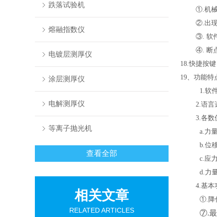
跌落试验机
①.机
②.出
熔融指数仪
③. 
④. 
电镀层测厚仪
18.快捷
19、功能特
涂层测厚仪
1.软
电解测厚仪
2.语
3.各
等离子抛光机
a.力量单
b.位
查看全部
c.应力
d.力量长
4.基
相关文章
①.降
RELATED ARTICLES
⑦.最