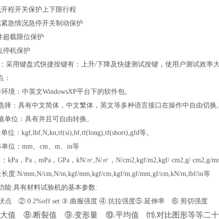
械开程开关保护上下限行程
现紧急情况急停开关制动保护
软件超载限位保护
断点停机保护
按键：采用键盘式快捷按键有：上升/下降及快捷测试按键，使用户测试效率
点：
件环境：中英文WindowsXP平台下的软件包。
言选择：具有中文简体，中文繁体，英文等多种语言接口在操作中自由切换
数值单位：具有并且可自由转换。
位：kgf,lbf,N,kn,tf(si),bf,tf(long),tf(short),gfd等。
移单位：mm、cm、m、in等
：kPa，Pa，mPa，GPa，kN/㎡,N/㎡，N/cm2,kgf/m2,kgf/ cm2,g/ cm2,g/mm
度:N/mm,N/cm,N/m,kgf/mm,kgf/cm,kgf/m,gf/mm,gf/cm,kN/m,lbf/in等
本功能:具有材料试验机的基本参数:
伏点 ②.0.2%off set ③.曲服强度 ④.抗拉强度⑤.延伸率 ⑥.剪切强度
大值 ⑧.断裂值 ⑨.变形量 ⑩.平均值 ⑾.对比图形等等二