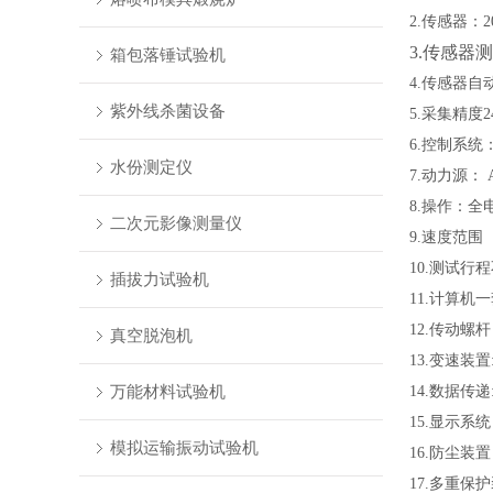
2.传感器：
2
3.传感器测
箱包落锤试验机
4.传感器
紫外线杀菌设备
5.采集精度24
6.控制系统
水份测定仪
7.动力源：
8.操作：全
二次元影像测量仪
9.速度范围
10.测试行
插拔力试验机
11.计算机
12.传动螺
真空脱泡机
13.变速装
万能材料试验机
14.数据传
15.显示
模拟运输振动试验机
16.防尘
17.多重保