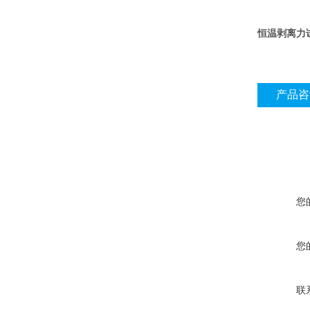
恒温剥离力
产品咨
您
您
联