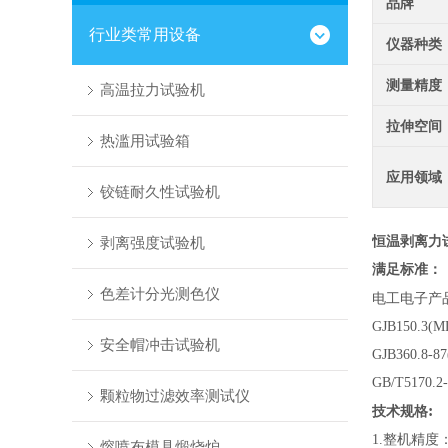
品牌
行业类常用设备
仪器种类
测量精度
高温拉力试验机
拉伸空间
热滥用试验箱
应用领域
铰链耐久性试验机
剥离强度试验机
恒温剥离力
满足标准：
色差计分光测色仪
电工电子产
GJB150.3
安全帽冲击试验机
GJB360.8-
GB/T517
颗粒物过滤效率测试仪
:
技术规格
1.整机精度
熔喷布模具煅烧炉