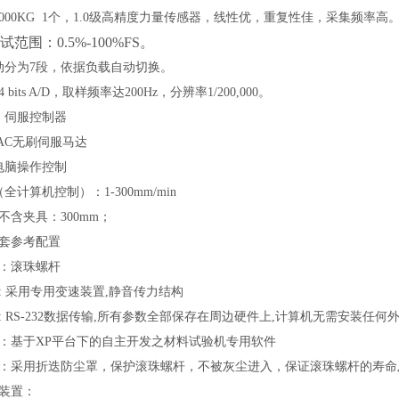
000KG
1个，
1.0
级高精度力量传感器，线性优，重复性佳，采集频率高
试范围：0.5%-100%FS。
自动分为7段，依据负载自动切换。
 bits A/D，取样频率达200Hz，分辨率1/200,000。
：伺服控制器
 AC无刷伺服马达
电脑操作控制
（全计算机控制）：1-
3
00mm/min
程不含夹具：
30
0mm；
一套参考配置
杆：滚珠螺杆
置: 采用专用变速装置,静音传力结构
递: RS-232数据传输,所有参数全部保存在周边硬件上,计算机无需安装任
系统：基于XP平台下的自主开发之材料试验机专用软件
装置：采用折迭防尘罩，保护滚珠螺杆，不被灰尘进入，保证滚珠螺杆的寿命
护装置：