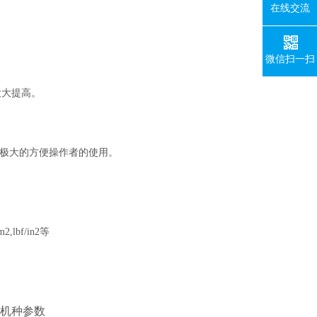
在线交流
微信扫一扫
大大提高。
,极大的方便操作者的使用。
2,lbf/in2等
十机种参数