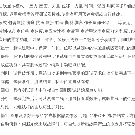
种曲线显示模式： 应力-应变、力量-位移、力量-时间、强度-时间等多种曲
用数据: 运用数据库管理测试及标准,使作者可用预建数据或自行修建。
试模式:包含抗拉.抗弯.抗压.抗折.黏着.撕裂.剥离.伸长量伸长率……等设定。
服控制模式:定位移.定速度.定应变速率.定荷重.定荷重速率定应力速率.应力
便实用的置零功能：力量、伸长、位移只需按一个键即可手动调零，同时
动态显示：测试过程中，负荷、伸长、位移以及选中的试验曲线随着测试的
峰值保持：在测试的整个过程中，测试项目的最大值始终跟随试验的进行在
手动取点功能：具有测试过程中特殊手动取点功能。
自动判别：试样破坏后，系统自动识别并按预期的测试要求自动切换完成下
自动存储：试验条件、测试结果、标距位置自动存储。
自动回归：具有测试完毕中联板自动回到测试起始原点功能。
图形分析：试验完毕后，可从测试曲线上用鼠标查看数据，试验曲线上的任
曲线对比：同组试样的曲线可迭加对比。
报表输出:图形及参数开放给客户根据需要修改.可输出到WORD报告格式，
故障自动侦测：伺服系统出现故障时，可自动诊断出故障产生的原因并将该