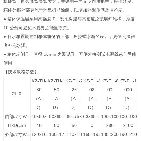
机成型，圆弧造型美观大方，并采用平面无反作用把手，操作容易。
箱体外部外部更施于环氧树脂涂装，以增加外观质感及洁净度。
● 箱体保温层采用高强度 PU 发泡树脂与高密度之玻璃纤维棉，厚度
10 公分可避免不必要之能量损失。
● 补水箱置於控制箱体前侧的下部，外拉式水箱的设计，更便利操作
者补充水源。
● 箱体左侧具一直径 50mm 之测试孔 , 可供外接测试电源线或信号线
使用
【技术规格参数】
KZ-TH-
KZ
-TH-1
KZ
-TH-2
KZ
-TH-4
KZ
-TH-8
KZ
-TH-1
80
50
25
08
00
000
型 号
（A～
（A～
（A～
（A～
（A～
（A～
D
）
D
）
D
）
D
）
D
）
D
）
内部尺寸W×
40×50×
50×60×
60×75×
60×85×8
100×100
100×100
H×D(cm)
40
50
50
0
×80
×100
外部尺寸W×
120×16
130×17
140×18
165×195
185×200
190×210