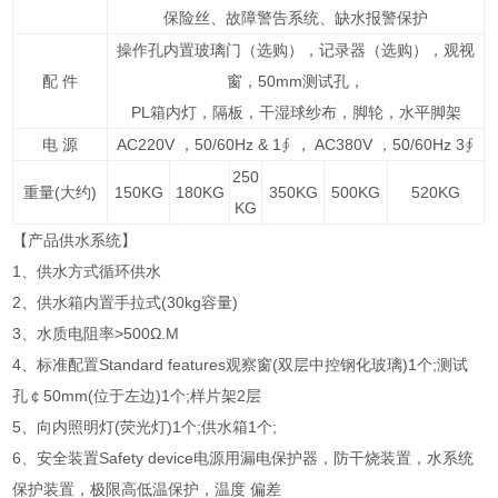
保险丝、故障警告系统、缺水报警保护
操作孔内置玻璃门（选购），记录器（选购），观视
配 件
窗，50mm测试孔，
PL箱内灯，隔板，干湿球纱布，脚轮，水平脚架
电 源
AC220V ，50/60Hz & 1∮ ， AC380V ，50/60Hz 3∮
250
重量(大约)
150KG
180KG
350KG
500KG
520KG
KG
【产品供水系统】
1、供水方式循环供水
2、供水箱内置手拉式(30kg容量)
3、水质电阻率>500Ω.M
4、标准配置Standard features观察窗(双层中控钢化玻璃)1个;测试
孔￠50mm(位于左边)1个;样片架2层
5、向内照明灯(荧光灯)1个;供水箱1个;
6、安全装置Safety device电源用漏电保护器，防干烧装置，水系统
保护装置，极限高低温保护，温度 偏差