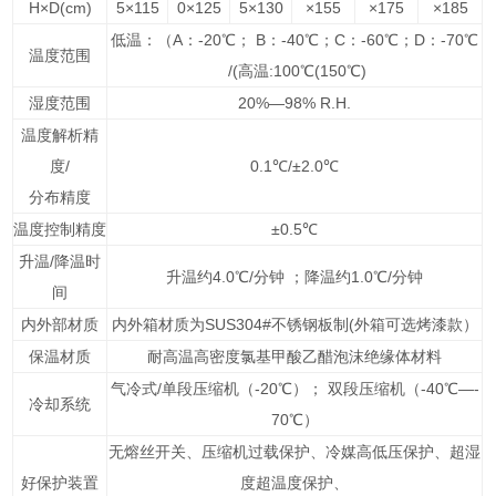
H×D(cm)
5×115
0×125
5×130
×155
×175
×185
低温：（A：
-20
℃； B：
-40
℃；C：-60℃；
D
：-70℃
温度范围
/(高温:100℃(150℃)
湿度范围
20
%
—98
%
R.H.
温度解析精
度/
0.1℃/±2.0℃
分布精度
温度控制精度
±0.5℃
升温/降温时
升温约4.0℃/分钟 ；降温约1.0℃/分钟
间
内外部材质
内外箱材质为SUS304#不锈钢板制
(外箱可选烤漆款）
保温材质
耐高温高密度氯基甲酸乙醋泡沫绝缘体材料
气冷式/单段压缩机（-20℃）； 双段压缩机（-40℃—-
冷却系统
70℃）
无熔丝开关、压缩机过载保护、冷媒高低压保护、超湿
好保护装置
度超温度保护、