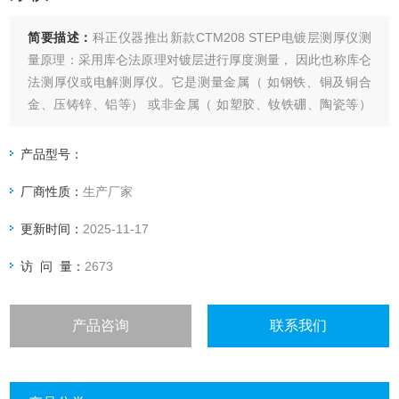
简要描述：
科正仪器推出新款CTM208 STEP电镀层测厚仪测
量原理：采用库仑法原理对镀层进行厚度测量， 因此也称库仑
法测厚仪或电解测厚仪。它是测量金属（ 如钢铁、铜及铜合
金、压铸锌、铝等） 或非金属（ 如塑胶、钕铁硼、陶瓷等）
基体上的各种单金属镀层及多金属镀层的理想仪器
产品型号：
厂商性质：
生产厂家
更新时间：
2025-11-17
访 问 量：
2673
产品咨询
联系我们