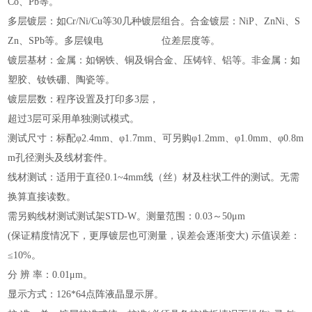
Co、Pb等。
多层镀层：如Cr/Ni/Cu等30几种镀层组合。合金镀层：NiP、ZnNi、S
Zn、SPb等。多层镍电 位差层度等。
镀层基材：金属：如钢铁、铜及铜合金、压铸锌、铝等。非金属：如
塑胶、钕铁硼、陶瓷等。
镀层层数：程序设置及打印多3层，
超过3层可采用单独测试模式。
测试尺寸：标配φ2.4mm、φ1.7mm、可另购φ1.2mm、φ1.0mm、φ0.8m
m孔径测头及线材套件。
线材测试：适用于直径0.1~4mm线（丝）材及柱状工件的测试。无需
换算直接读数。
需另购线材测试测试架STD-W。测量范围：0.03
～
50μm
(保证精度情况下，更厚镀层也可测量，误差会逐渐变大) 示值误差：
≤10%。
分 辨 率：0.01μm。
显示方式：126*64点阵液晶显示屏。