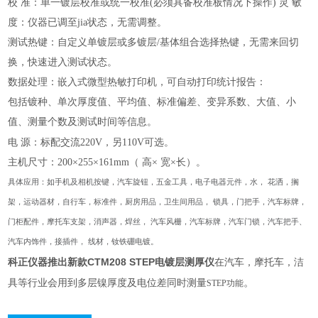
校
准：单一镀层校准或统一校
准(
必须具备校准板情况下操
作) 灵 敏
度：仪器已调至jia状态，无需调整
。
测试热键：自定义单镀层或多镀层/基体组合选择热键，无需来回切
换，快速进入测试状态。
数据处理：嵌入式微型热敏打印机，可自动打印统计报告：
包括镀种、单次厚度值、平均值、标准偏差、变异系数、大值、小
值、测量个数及测试时间等信息。
电
源：标配交
流
220V，
另
110V
可选
。
主机尺寸：200×255×161mm
（ 高×
宽×长）。
具体应用：如手机及相机按键，汽车旋钮，五金工具，电子电器元件，水， 花洒，搁
架，运动器材，自行车，标准件，厨房用品，卫生间用品， 锁具，门把手，汽车标牌，
门柜配件，摩托车支架，消声器，焊丝， 汽车风栅，汽车标牌，汽车门锁，汽车把手、
汽车内饰件，接插件， 线材，钕铁硼电镀。
科正仪器推出新款CTM208 STEP电镀层测厚仪
在汽车，摩托车，洁
。
具等行业会用到多层镍厚度及电位差同时测量
STEP功能