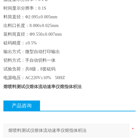
时间显示分辨率：0.1S
料筒直径：
Φ2.095±0.005mm
出料口长度：8.000±0.025mm
装料筒直径：Φ9.550±0.007mm
砝码精度：±0.5%
输出方式：微型自动打印输出
切料方式：手自动切料一体
试验负荷：共8级，8套砝码
电源电压：AC220V±10% 50HZ
熔喷料测试仪熔体流动速率仪熔指体积法
产品咨询