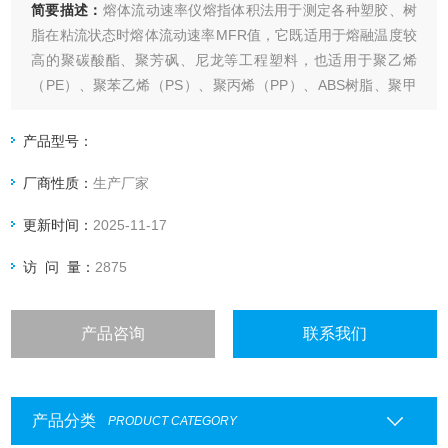
简要描述：
熔体流动速率仪熔指体积法用于测定各种塑胶、树
脂在粘流状态时熔体流动速率MFR值，它既适用于熔融温度较
高的聚碳酸酯、聚芳砜、尼龙等工程塑料，也适用于聚乙烯
（PE）、聚苯乙烯（PS）、聚丙烯（PP）、ABS树脂、聚甲
醛（POM）、聚碳酸酯（PC）树脂等熔融温度较低的塑料测
试，广泛地应用于塑料生产，塑料制品、石油化工等行业以及
产品型号：
相关院校、科研单位和商检部门。熔喷料测试仪熔体流动速率
厂商性质：
生产厂家
仪熔指体积法
更新时间：
2025-11-17
访 问 量：
2875
产品咨询
联系我们
产品分类
PRODUCT CATEGORY