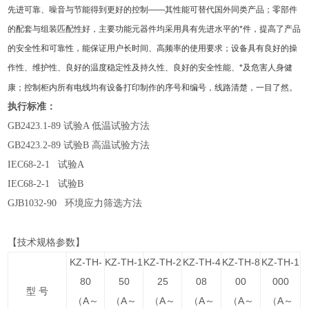
先进可靠、噪音与节能得到更好的控制——其性能可替代国外同类产品；零部件
的配套与组装匹配性好，主要功能元器件均采用具有先进水平的*件，提高了产品
的安全性和可靠性，能保证用户长时间、高频率的使用要求；设备具有良好的操
作性、维护性、良好的温度稳定性及持久性、良好的安全性能、*及危害人身健
康；控制柜内所有电线均有设备打印制作的序号和编号，线路清楚，一目了然。
执行标准：
GB2423.1-89 试验A 低温试验方法
GB2423.2-89 试验B 高温试验方法
IEC68-2-1 试验A
IEC68-2-1 试验B
GJB1032-90 环境应力筛选方法
【技术规格参数】
KZ-TH-
KZ
-TH-1
KZ
-TH-2
KZ
-TH-4
KZ
-TH-8
KZ
-TH-1
80
50
25
08
00
000
型 号
（A～
（A～
（A～
（A～
（A～
（A～