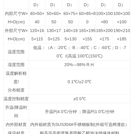
D
）
D
）
D
）
D
）
D
）
D
）
内部尺寸W×
40×50×
50×60×
60×75×
60×85×8
100×100
100×100
H×D(cm)
40
50
50
0
×80
×100
外部尺寸W×
120×16
130×17
140×18
165×195
185×200
190×210
H×D(cm)
5×115
0×125
5×130
×155
×175
×185
低温：（A：
-20
℃； B：
-40
℃；C：-60℃；
D
：-7
温度范围
0℃ /(高温:100℃(150℃)
湿度范围
20
%
—98
%
R.H.
温度解析精
度/
0.1℃/±2.0℃
分布精度
温度控制精度
±0.5℃
升温/降温时
升温约4.0℃/分钟 ；降温约1.0℃/分钟
间
内外部材质
内外箱材质为SUS304#不锈钢板制
(外箱可选烤漆款）
保温材质
耐高温高密度氯基甲酸乙醋泡沫绝缘体材料