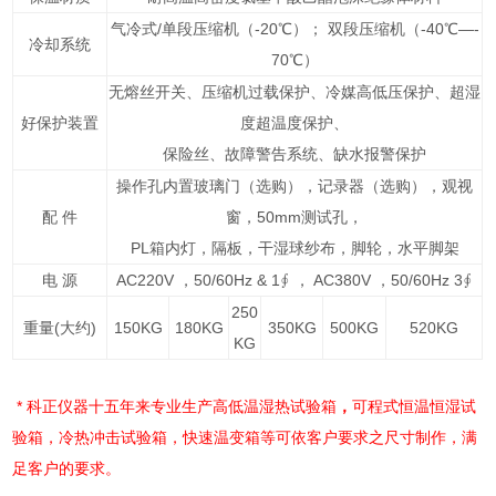
气冷式/单段压缩机（-20℃）； 双段压缩机（-40℃—-
冷却系统
70℃）
无熔丝开关、压缩机过载保护、冷媒高低压保护、超湿
好保护装置
度超温度保护、
保险丝、故障警告系统、缺水报警保护
操作孔内置玻璃门（选购），记录器（选购），观视
配 件
窗，50mm测试孔，
PL箱内灯，隔板，干湿球纱布，脚轮，水平脚架
电 源
AC220V ，50/60Hz & 1∮ ， AC380V ，50/60Hz 3∮
250
重量(大约)
150KG
180KG
350KG
500KG
520KG
KG
*
科正仪器十五年来专业生产高低温湿热试验箱
，
可程式恒温恒湿试
验箱，冷热冲击试验箱，快速温变箱等可依客户要求之尺寸制作，满
足客户的要求。