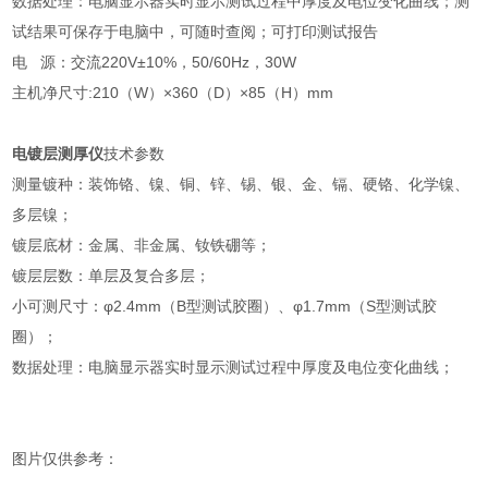
数据处理：电脑显示器实时显示测试过程中厚度及电位变化曲线；测
试结果可保存于电脑中，可随时查阅；可打印测试报告
电 源：交流220V±10%，50/60Hz，30W
主机净尺寸:210（W）×360（D）×85（H）mm
电镀层测厚仪
技术参数
测量镀种：装饰铬、镍、铜、锌、锡、银、金、镉、硬铬、化学镍、
多层镍；
镀层底材：金属、非金属、钕铁硼等；
镀层层数：单层及复合多层；
小可测尺寸：φ2.4mm（B型测试胶圈）、φ1.7mm（S型测试胶
圈）；
数据处理：电脑显示器实时显示测试过程中厚度及电位变化曲线；
图片仅供参考：