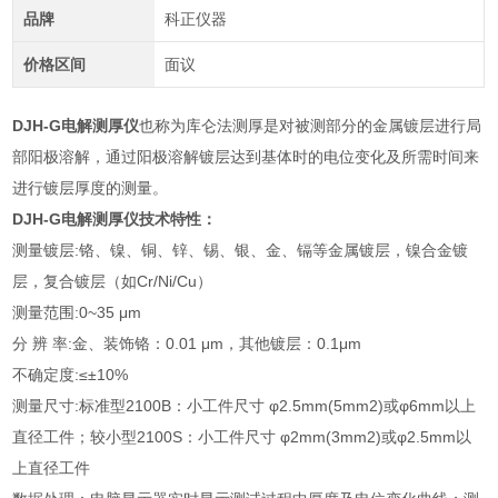
品牌
科正仪器
价格区间
面议
DJH-G电解测厚仪
也称为库仑法测厚是对被测部分的金属镀层进行局
部阳极溶解，通过阳极溶解镀层达到基体时的电位变化及所需时间来
进行镀层厚度的测量。
DJH-G电解测厚仪
技术特性：
测量镀层:铬、镍、铜、锌、锡、银、金、镉等金属镀层，镍合金镀
层，复合镀层（如Cr/Ni/Cu）
测量范围:0~35 μm
分 辨 率:金、装饰铬：0.01 μm，其他镀层：0.1μm
不确定度:≤±10%
测量尺寸:标准型2100B：小工件尺寸 φ2.5mm(5mm2)或φ6mm以上
直径工件；较小型2100S：小工件尺寸 φ2mm(3mm2)或φ2.5mm以
上直径工件