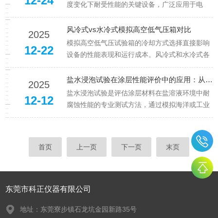
12-24
2025年全...
度变化下耐受性能的关键设备，广泛应用于电
子、汽车、航天等行业。设备寿命的长短不仅关
系到测试结果的准确性，还直接影响企业的维护
风冷式vs水冷式模拟高空低气压箱对比
2025
成本和运营效率。以下从多个维度深入分析影响
模拟高空低气压试验箱的冷却方式选择直接影响
12-22
其寿命的核心因素：一、设备质量与...
设备的性能表现和运行成本。风冷式和水冷式各
有特点，选择时需要综合考虑设备功率、场地条
件、环境温度等因素。核心对比对比维度​风冷式​
盐水浸泡试验在涂层性能评价中的应用：从附着力到耐腐蚀性
2025
水冷式​散热原理​利用空气流通散热，通过风扇和
盐水浸泡试验是评估涂层材料在盐溶液环境中耐
12-12
散热器进行热交换利用水...
腐蚀性能的专业测试方法，通过模拟海洋或工业
腐蚀环境，检验涂层的附着力、完整性及抗降解
能力。该测试方法在涂层性能评价中具有重要作
用，能够全面评估涂层从附着力到耐腐蚀性的各
首页
上一页
下一页
末页
项性能指标。一、涂层附着力评价...
东莞市科正仪器有限公司
地址：东莞寮步镇石龙坑金园新路35号