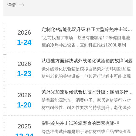
详情
准：根据被测产品的特性和应用环境，确定适当的温度范围、...
定制化+智能化双升级 科正大型冷热冲击试验箱破解多行业测试痛点
2026
“之前找遍了市场，都没有能容纳1.2米储能电池
1-24
柜的冷热冲击设备，直到科正推出1200L定制
款，才解决了我们的测试难题。”某储能企业测试
工程师的感慨，道出了众多大型装备制造企业的
从哪些方面解决紫外线老化试验箱的故障问题
2026
共同需求。随着储能、重型汽车、航空航天等领
紫外线老化试验箱是模拟自然紫外光环境以加速
1-23
域产品尺寸不断增大，传...
材料老化的关键设备，但其运行过程中可能出现
多种故障，需结合具体现象进行针对性排查与修
复。以下从常见故障类型、解决方案及预防措施
紫外光加速耐候试验机技术升级：赋能多行业材料可靠性测试
2026
展开分析：一、灯管相关故障-灯管不亮-电源问
随着新能源汽车、消费电子、家居建材等行业对
1-20
题：检查电源线路是否短路或断...
材料耐候性、耐久性要求的持续提升，老化试验
设备作为材料可靠性测试的核心工具，正迎来市
场需求的快速增长。据GrandViewResearch发布
影响冷热冲击试验箱寿命的因素有哪些
2025
的《2025全球材料测试设备市场报告》显示，
冷热冲击试验箱是用于评估材料或产品在特殊温