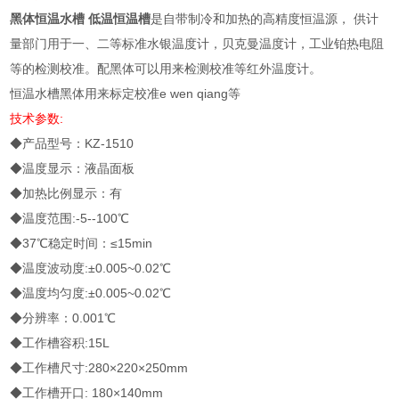
黑体恒温水槽 低温恒温槽
是自带制冷和加热的高精度恒温源， 供计
量部门用于一、二等标准水银温度计，贝克曼温度计，工业铂热电阻
等的检测校准。配黑体可以用来检测校准等红外温度计。
恒温水槽黑体用来标定校准e wen qiang等
技术参数:
◆产品型号：KZ-1510
◆温度显示：液晶面板
◆加热比例显示：有
◆温度范围:-5--100℃
◆37℃稳定时间：≤15min
◆温度波动度:±0.005~0.02℃
◆温度均匀度:±0.005~0.02℃
◆分辨率：0.001℃
◆工作槽容积:15L
◆工作槽尺寸:280×220×250mm
◆工作槽开口: 180×140mm