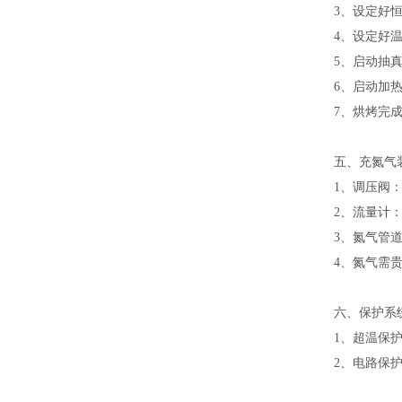
3、设定好
4、设定好
5、启动抽
6、启动加
7、烘烤完
五、充氮气
1、调压阀
2、流量计：
3、氮气管
4、氮气需
六、保护系
1、超温保
2、电路保