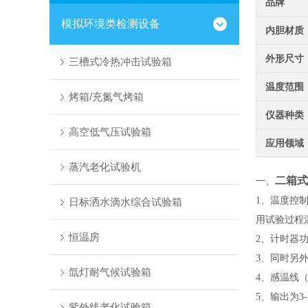
品牌
模拟环境类检测设备
内胆材质
外形尺寸
三槽式冷热冲击试验箱
温度范围
烤箱/充氮气烤箱
仪器种类
高空低气压试验箱
应用领域
蒸汽老化试验机
二箱式
一、
1、温度控
日标洒水滴水综合试验箱
用试验过程温
恒温房
2、计时器
3、同时另
氙灯耐气候试验箱
4、感温线（
5、输出为3-
紫外线老化试验箱