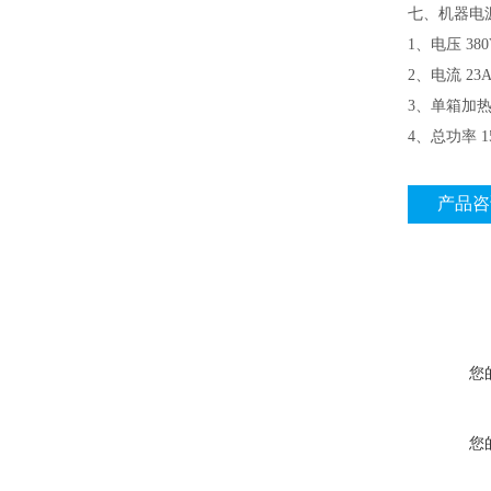
七、机器电
1、电压 38
2、电流 2
3、单箱加热
4、总功率 1
产品咨
您
您