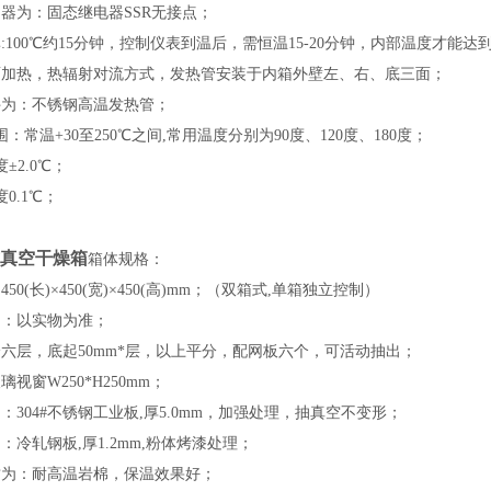
制器为：固态继电器SSR无接点；
:100℃约15分钟，控制仪表到温后，需恒温15-20分钟，内部温度才能达
面加热，热辐射对流方式，发热管安装于内箱外壁左、右、底三面；
件为：不锈钢高温发热管；
围：常温+30至250℃之间,常用温度分别为90度、120度、180度；
±2.0℃；
显示精度0.1℃；
真空干燥箱
箱体规格：
50(长)×450(宽)×450(高)mm；（双箱式,单箱独立控制）
约：以实物为准；
分六层，底起50mm*层，以上平分，配网板六个，可活动抽出；
视窗W250*H250mm；
：304#不锈钢工业板,厚5.0mm，加强处理，抽真空不变形；
：冷轧钢板,厚1.2mm,粉体烤漆处理；
质为：耐高温岩棉，保温效果好；