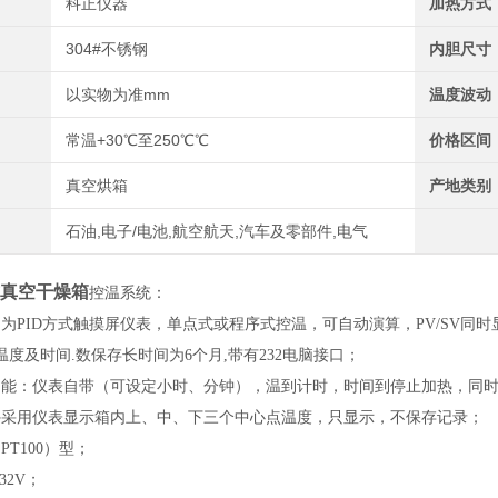
科正仪器
加热方式
304#不锈钢
内胆尺寸
以实物为准mm
温度波动
常温+30℃至250℃℃
价格区间
真空烘箱
产地类别
石油,电子/电池,航空航天,汽车及零部件,电气
真空干燥箱
控温系统：
制为PID方式触摸屏仪表，单点式或程序式控温，可自动演算，PV/SV同
度及时间.数保存长时间为6个月,带有232电脑接口；
功能：仪表自带（可设定小时、分钟），温到计时，时间到停止加热，同
外采用仪表显示箱内上、中、下三个中心点温度，只显示，不保存记录；
PT100）型；
32V；