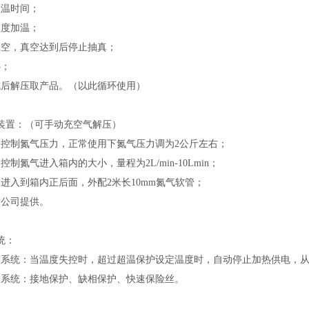
恒温时间；
温度加温；
真空，真空达到后停止抽真；
热；
成后解压取产品。（以此循环使用）
装置：（可手动充空气解压）
：控制氮气压力，正常使用下氮气压力调为2公斤左右；
控制氮气进入箱内的大小，量程为2L/min-10Lmin；
道进入到箱内正后面，外配2米长10mm氮气软管；
贵公司提供。
统：
护系统：当温度失控时，超过超温保护设定温度时，自动停止加热供电，
护系统：接地保护、缺相保护、快速保险丝。