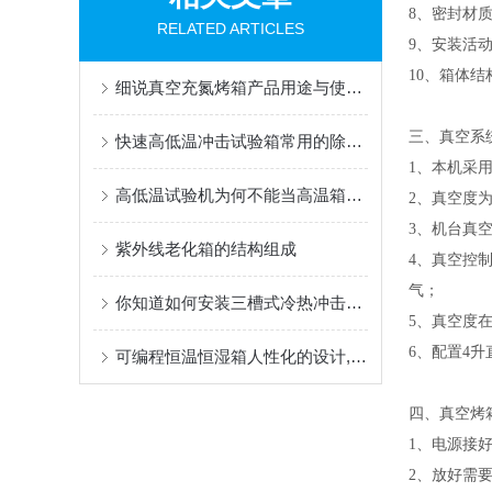
8、密封材
RELATED ARTICLES
9、安装活
10、箱体
细说真空充氮烤箱产品用途与使用意义
三、真空系
快速高低温冲击试验箱常用的除湿方法讲解
1、本机采
高低温试验机为何不能当高温箱来使用
2、真空度
3、机台真空度
紫外线老化箱的结构组成
4、真空控
气；
你知道如何安装三槽式冷热冲击试验箱吗？
5、真空度
6、配置4升
可编程恒温恒湿箱人性化的设计,操作更加省时省力
四、真空烤
1、电源接
2、放好需