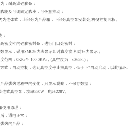
质为：耐高温硅胶条；
动脚轮及可调固定脚座，可任意推动；
结构为连体式，上部分为产品箱，下部分真空泵安装处,右侧控制面板。
统：
用高密度性的硅胶密封条，进行门口处密封；
为数显示，采用SMC压力表显示即时真空度,相对压力显示；
范围：0KPa至-100.0KPa，(真空度为：≤265Pa)；
制方式：自动控制，达到真空度停止抽真空，低于下*自动启动，以此循环
在产品烘烤过程中的变化，只显示观察，不保存数据；
直连式真空泵，功率550W，电压220V。
箱使用原理：
好后，通电正常；
要烘烤的产品；