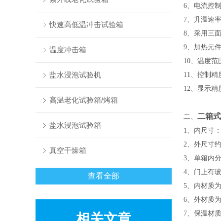
6、电流控
7、升温速率
快速高低温冲击试验箱
8、采用三
9、加热元
温度冲击箱
10、温度范
盐水浸泡试验机
11、控制精度
12、
高温老化试验箱/烤箱
二箱式
二、
盐水浸泡试验箱
1、内尺寸：4
2、外尺寸
真空干燥箱
3、单箱内
4、门上有玻璃
查看全部
5、内材质为
6、外材质为
7、保温材
相关文章