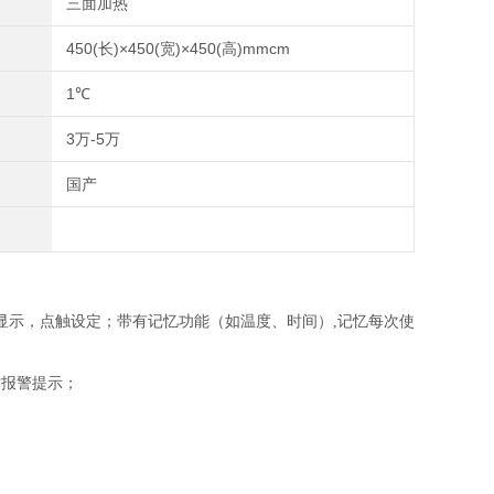
三面加热
450(长)×450(宽)×450(高)mmcm
1℃
3万-5万
国产
时显示，点触设定；带有记忆功能（如温度、时间）,记忆每次使
时报警提示；