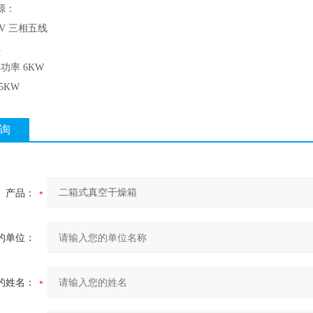
源：
0V 三相五线
3A
功率 6KW
5KW
询
产品：
的单位：
的姓名：