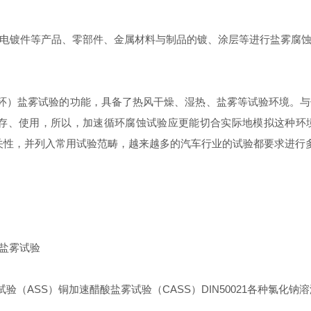
、电镀件等产品、零部件、金属材料与制品的镀、涂层等进行盐雾腐
环）盐雾试验的功能，具备了热风干燥、湿热、盐雾等试验环境。与
存、使用，所以，加速
循环腐蚀试验应更能切合实际地模拟这种环
关性，并列入常用试验范畴，越来越多的汽车行业的试验都要求进行
:盐雾试验
雾试验（ASS）铜加速醋酸盐雾试验（CASS）DIN50021各种氯化钠