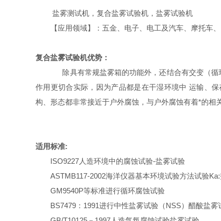
盐雾测试机，复合盐雾试验机，盐雾试验机
【应用领域】：五金、电子、电工及汽车、摩托车
复合盐雾试验机优势：
除具有常规盐雾
箱
的功能外，还结合有交变（循
作用更切合实际，因为产品都是在干湿环境中
运输、保
构、形态都非常接近于户外腐蚀，与户外腐蚀有着*的相
适用标准:
ISO9227人造环境中的腐蚀试验-盐雾试验
ASTMB117-2002海洋仪器基本环境试验方法试验Ka
GM9540P等标准进行循环腐蚀试验
BS7479：1991进行中性盐雾试验（NSS）醋酸盐
GB/T10125－1997人造气氛腐蚀试验盐雾试验